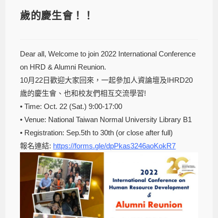
歲的慶生會！！
Dear all, Welcome to join 2022 International Conference
on HRD & Alumni Reunion.
10月22日歡迎大家回來，一起參加人資論壇及IHRD20
歲的慶生會、也和校友們相互交流學習!
• Time: Oct. 22 (Sat.) 9:00-17:00
• Venue: National Taiwan Normal University Library B1
• Registration: Sep.5th to 30th (or close after full)
報名連結:
https://forms.gle/dpPkas3246aoKokR7